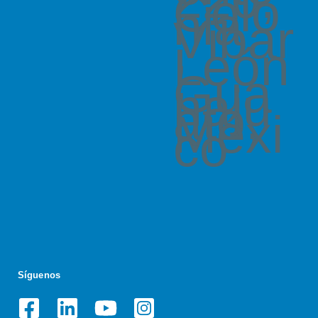
Colo
nia
Vibar
,
León
,
Gua
naju
ato,
Méxi
co
Síguenos