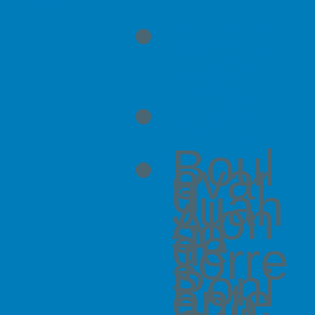
Contacto
cont
acto
@int
eribe
rica.
mx
+52
477
214
7999
Boul
evar
d
Juan
Alon
so
de
Torre
s
Poni
ente
220,