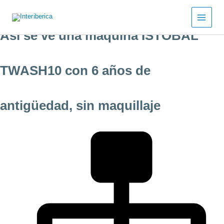
Ir
al
contenido
Así se ve una máquina ISTOBAL
TWASH10 con 6 años de
antigüedad, sin maquillaje