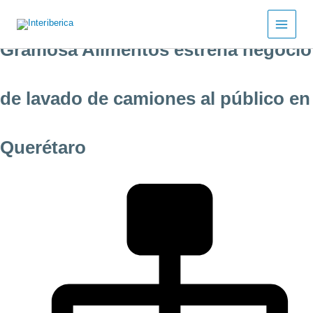
Ir
al
contenido
Gramosa Alimentos estrena negocio
de lavado de camiones al público en
Querétaro